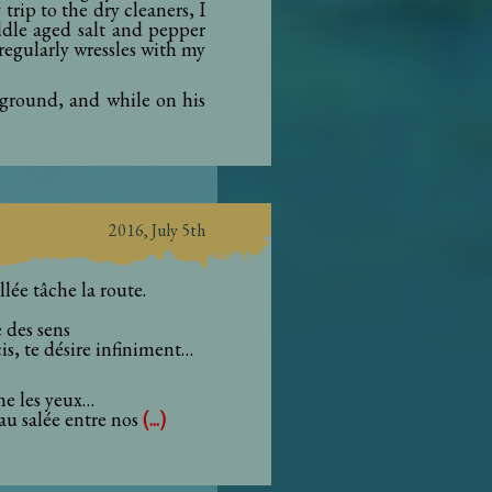
trip to the dry cleaners, I
dle aged salt and pepper
egularly wressles with my
ground, and while on his
2016, July 5th
lée tâche la route.
 des sens
is, te désire infiniment…
rme les yeux…
'eau salée entre nos
(...)