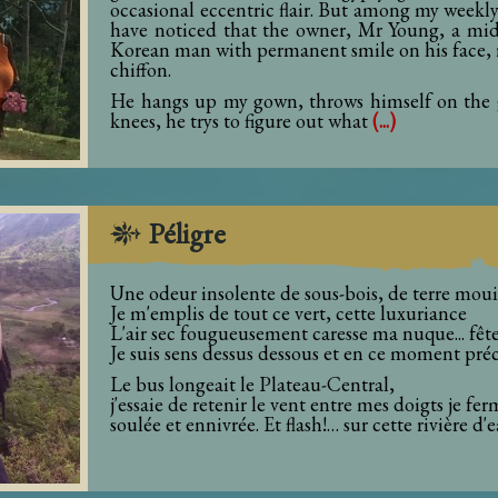
occasional eccentric flair. But among my weekly 
have noticed that the owner, Mr Young, a mid
Korean man with permanent smile on his face, r
chiffon.
He hangs up my gown, throws himself on the 
knees, he trys to figure out what
(...)
Péligre
Une odeur insolente de sous-bois, de terre mouil
Je m'emplis de tout ce vert, cette luxuriance
L'air sec fougueusement caresse ma nuque... fête
Je suis sens dessus dessous et en ce moment préc
Le bus longeait le Plateau-Central,
j'essaie de retenir le vent entre mes doigts je fe
soulée et ennivrée. Et flash!… sur cette rivière d