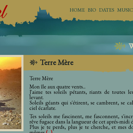
HOME
BIO
DATES
MUSIC
Terre Mère
Terre Mère
Mon île aux quatre vents...
J'aime tes soleils pétants, riants de toutes l
levant.
Soleils géants qui s'étirent, se cambrent, se ca
ciel écarlate.
Tes soleils me fascinent, me fasconnent, s'i
rêve fugace dans la langueur de cet aprés-midi
Plus je te perds, plus je te cherche, et mes do
mêmes
(...)