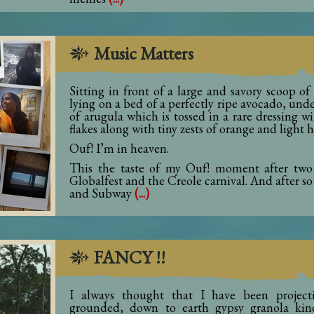
Music Matters
Sitting in front of a large and savory scoop of
lying on a bed of a perfectly ripe avocado, und
of arugula which is tossed in a rare dressing 
flakes along with tiny zests of orange and light
Ouf! I’m in heaven.
This the taste of my Ouf! moment after two
Globalfest and the Creole carnival. And after 
and Subway
(...)
FANCY !!
I always thought that I have been project
grounded, down to earth gypsy granola kin