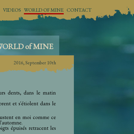
VIDEOS
WORLD OF MINE
CONTACT
WORLD
of
MINE
2016, September 10th
eurs dents, dans le matin
brent et s'étiolent dans le
ncrustent en moi comme ce
 d'automne.
igts épuisés retracent les