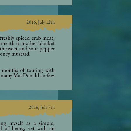
2016, July 12th
 freshly spiced crab meat,
erneath it another blanket
with sweet and sour pepper
 honey mustard.
 months of touring with
so many MacDonald coffees
2016, July 7th
ing myself as a simple,
d of being, yet with an